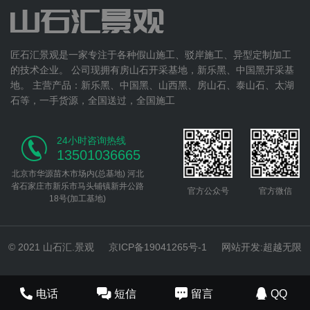
匠石汇景观是一家专注于各种假山施工、驳岸施工、异型定制加工
的技术企业。 公司现拥有房山石开采基地，新乐黑、中国黑开采基
地。 主营产品：新乐黑、中国黑、山西黑、房山石、泰山石、太湖
石等，一手货源，全国送过，全国施工
24小时咨询热线
13501036665
北京市华源苗木市场内(总基地) 河北
省石家庄市新乐市马头铺镇新井公路
官方公众号
官方微信
18号(加工基地)
© 2021 山石汇.景观
京ICP备19041265号-1
网站开发
:
超越无限
电话
短信
留言
QQ