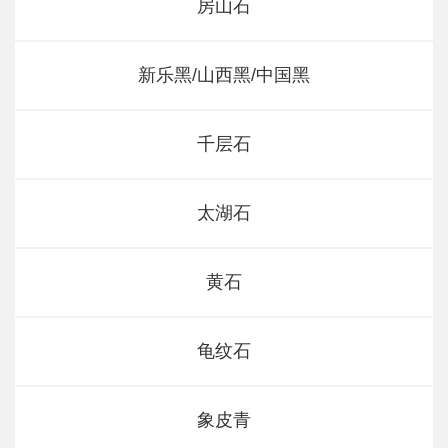
房山石
新乐黑/山西黑/中国黑
千层石
太湖石
黄石
龟纹石
象皮青