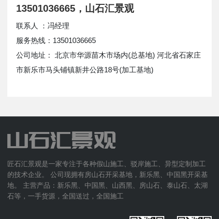
13501036665，山石汇景观
联系人 ：冯经理
服务热线：13501036665
公司地址： 北京市华源苗木市场内(总基地) 河北省石家庄
市新乐市马头铺镇新井公路18号(加工基地)
匠石汇景观是一家专注于各种假山施工、驳岸施工、异型定制加工
的技术企业。 公司现拥有房山石开采基地，新乐黑、中国黑开采基
地。 主营产品：新乐黑、中国黑、山西黑、房山石、泰山石、太湖
石等，一手货源，全国送过，全国施工