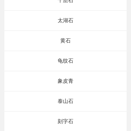
千层石
太湖石
黄石
龟纹石
象皮青
泰山石
刻字石