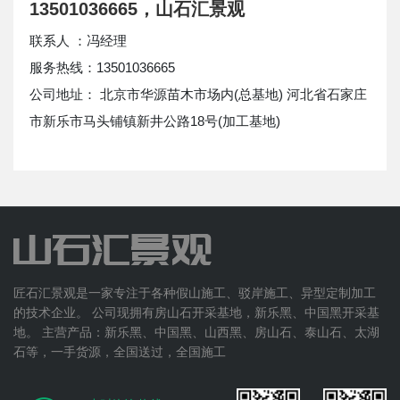
13501036665，山石汇景观
联系人 ：冯经理
服务热线：13501036665
公司地址： 北京市华源苗木市场内(总基地) 河北省石家庄
市新乐市马头铺镇新井公路18号(加工基地)
匠石汇景观是一家专注于各种假山施工、驳岸施工、异型定制加工
的技术企业。 公司现拥有房山石开采基地，新乐黑、中国黑开采基
地。 主营产品：新乐黑、中国黑、山西黑、房山石、泰山石、太湖
石等，一手货源，全国送过，全国施工