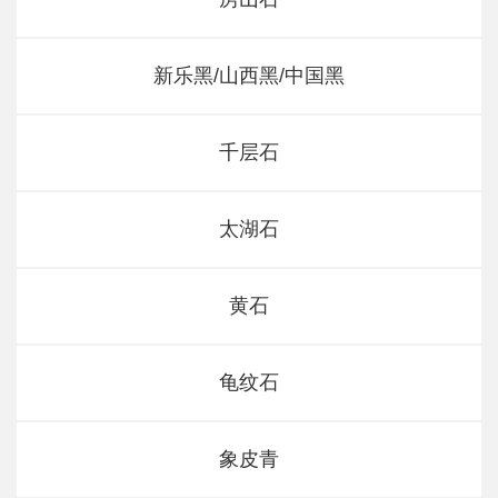
新乐黑/山西黑/中国黑
千层石
太湖石
黄石
龟纹石
象皮青