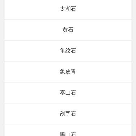
太湖石
黄石
龟纹石
象皮青
泰山石
刻字石
黑山石