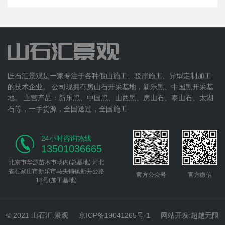
匠石汇景观是一家专注于各种假山施工、驳岸施工、异型定制加工
的技术企业。 公司现拥有房山石开采基地，新乐黑、中国黑开采基
地。 主营产品：新乐黑、中国黑、山西黑、房山石、泰山石、太湖
石等，一手货源，全国送过，全国施工
24小时咨询热线
13501036665
北京市华源苗木市场内(总基地) 河北
省石家庄市新乐市马头铺镇新井公路
官方公众号
官方微信
18号(加工基地)
© 2021 山石汇.景观
京ICP备19041265号-1
网站开发
:
超越无限