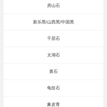
房山石
新乐黑/山西黑/中国黑
千层石
太湖石
黄石
龟纹石
象皮青