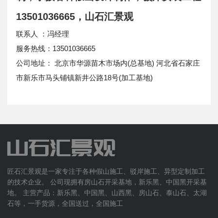
13501036665，山石汇景观
联系人 ：冯经理
服务热线：13501036665
公司地址： 北京市华源苗木市场内(总基地) 河北省石家庄
市新乐市马头铺镇新井公路18号(加工基地)
匠石汇景观是一家专注于各种假山施工、驳岸施工、异型定制加工
的技术企业。 公司现拥有房山石开采基地，新乐黑、中国黑开采基
地。 主营产品：新乐黑、中国黑、山西黑、房山石、泰山石、太湖
石等，一手货源，全国送过，全国施工