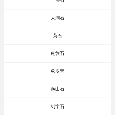
千层石
太湖石
黄石
龟纹石
象皮青
泰山石
刻字石