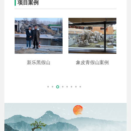
项目案例
例
新乐黑假山
象皮青假山案例