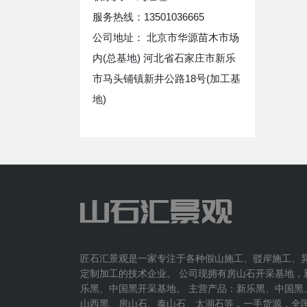
服务热线：13501036665
公司地址： 北京市华源苗木市场
内(总基地) 河北省石家庄市新乐
市马头铺镇新井公路18号(加工基
地)
匠石汇景观是一家专注于各种假山施工、驳岸施工、
定制加工的技术企业。 公司现拥有房山石开采基地，
乐黑、中国黑开采基地。 主营产品：新乐黑、中国黑
山西黑、房山石、泰山石、太湖石等，一手货源，全