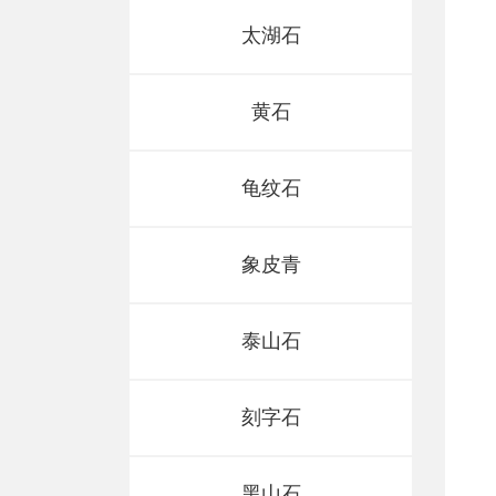
太湖石
黄石
龟纹石
象皮青
泰山石
刻字石
广西太湖石
房山石
黑山石