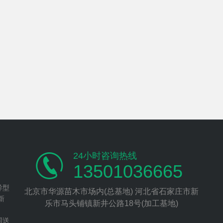
24小时咨询热线
13501036665
异型
北京市华源苗木市场内(总基地) 河北省石家庄市新
新
乐市马头铺镇新井公路18号(加工基地)
、
国送