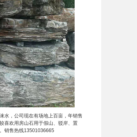
涞水，公司现在有场地上百亩，年销售
较喜欢用房山石用于假山、驳岸、置
热线13501036665