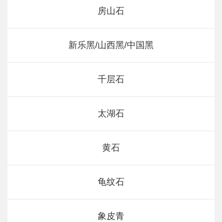
房山石
新乐黑/山西黑/中国黑
千层石
太湖石
黄石
龟纹石
象皮青