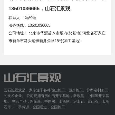
13501036665，山石汇景观
联系人 ：冯经理
服务热线：13501036665
公司地址： 北京市华源苗木市场内(总基地) 河北省石家庄
市新乐市马头铺镇新井公路18号(加工基地)
匠石汇景观是一家专注于各种假山施工、驳岸施工、异型定制加工
的技术企业。 公司现拥有房山石开采基地，新乐黑、中国黑开采基
地。 主营产品：新乐黑、中国黑、山西黑、房山石、泰山石、太湖
石等，一手货源，全国送过，全国施工