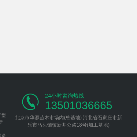
24小时咨询热线
13501036665
异型
北京市华源苗木市场内(总基地) 河北省石家庄市新
新
乐市马头铺镇新井公路18号(加工基地)
、
国送