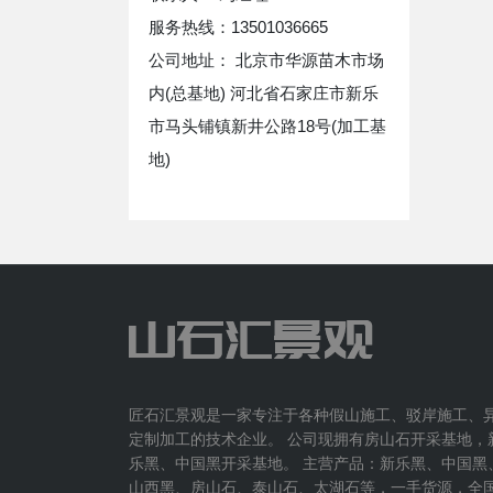
服务热线：13501036665
公司地址： 北京市华源苗木市场
内(总基地) 河北省石家庄市新乐
市马头铺镇新井公路18号(加工基
地)
匠石汇景观是一家专注于各种假山施工、驳岸施工、
定制加工的技术企业。 公司现拥有房山石开采基地，
乐黑、中国黑开采基地。 主营产品：新乐黑、中国黑
山西黑、房山石、泰山石、太湖石等，一手货源，全