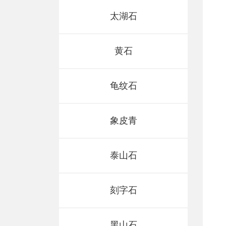
太湖石
黄石
龟纹石
象皮青
泰山石
刻字石
灵璧石
刻字石
黑山石